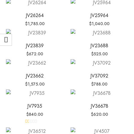
JV26264
JV25964
$
1,785.00
$
1,040.00
JV23839
JV23688
$
672.00
$
525.00
JV23662
JV37092
$
1,575.00
$
788.00
JV7935
JV36678
$
840.00
$
620.00
R
at