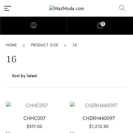
0
HOME
PRODUCT SIZE
16
16
CHHC007
CHZRH440097
$
517.00
$
1,212.50